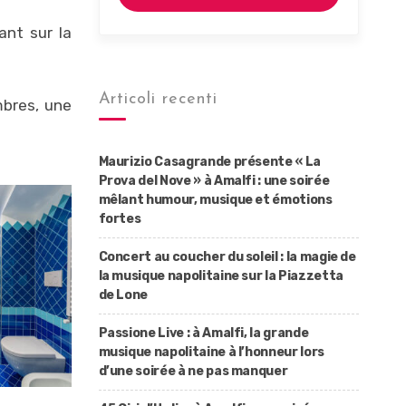
ant sur la
Articoli recenti
mbres, une
Maurizio Casagrande présente « La
Prova del Nove » à Amalfi : une soirée
mêlant humour, musique et émotions
fortes
Concert au coucher du soleil : la magie de
la musique napolitaine sur la Piazzetta
de Lone
Passione Live : à Amalfi, la grande
musique napolitaine à l’honneur lors
d’une soirée à ne pas manquer