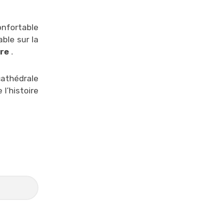
onfortable
ble sur la
ore
.
cathédrale
l’histoire