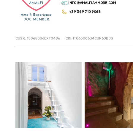
INFO@AMALFIAMMORE.COM
+39 349 710 9068
CUSR: 15065006EXT0486
CIN: IT065006B4CDN6OBJS