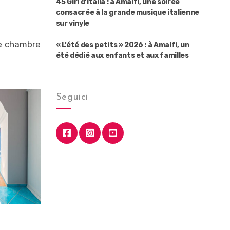
45 Giri d’Italia : à Amalfi, une soirée
consacrée à la grande musique italienne
sur vinyle
de chambre
« L’été des petits » 2026 : à Amalfi, un
été dédié aux enfants et aux familles
Seguici