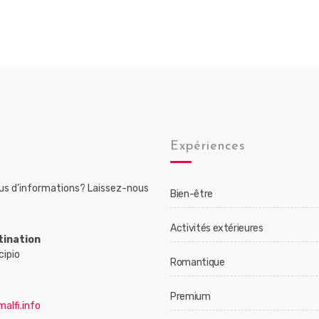
Expériences
lus d’informations? Laissez-nous
Bien-être
Activités extérieures
tination
cipio
Romantique
Premium
alfi.info