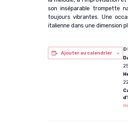
son inséparable trompette na
toujours vibrantes. Une occa
italienne dans une dimension pl
D
Ajouter au calendrier
Da
25
He
2
C
d
mu