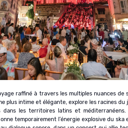
yage raffiné à travers les multiples nuances de s
e plus intime et élégante, explore les racines du
s dans les territoires latins et méditerranéen
onne temporairement l’énergie explosive du ska e
t au dialogue sonore, dans un concert qui allie t