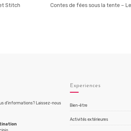
et Stitch
Contes de fées sous la tente – L
Experiences
lus d’informations? Laissez-nous
Bien-être
Activités extérieures
tination
cipio