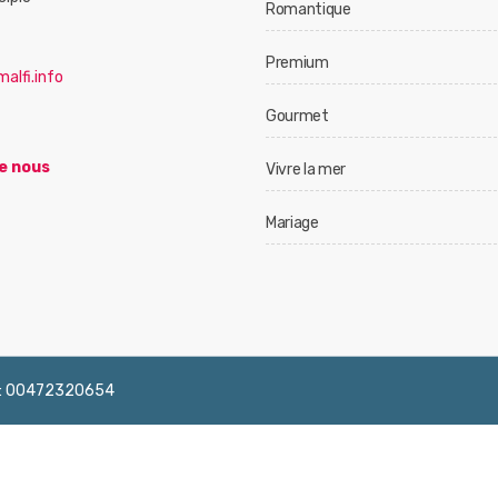
Romantique
Premium
alfi.info
Gourmet
e nous
Vivre la mer
Mariage
 IVA: 00472320654
English
Français
Deutsch
Italiano
Españ