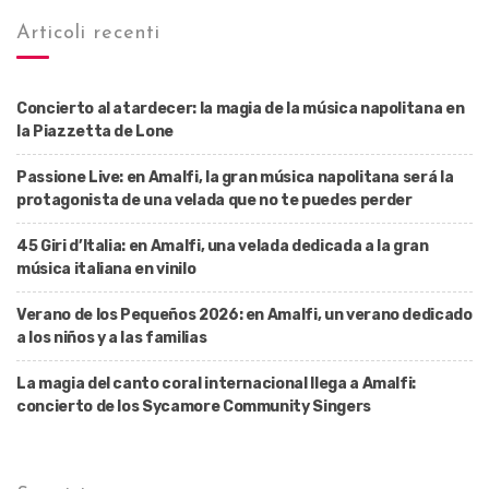
Articoli recenti
Concierto al atardecer: la magia de la música napolitana en
la Piazzetta de Lone
Passione Live: en Amalfi, la gran música napolitana será la
protagonista de una velada que no te puedes perder
45 Giri d’Italia: en Amalfi, una velada dedicada a la gran
música italiana en vinilo
Verano de los Pequeños 2026: en Amalfi, un verano dedicado
a los niños y a las familias
La magia del canto coral internacional llega a Amalfi:
concierto de los Sycamore Community Singers