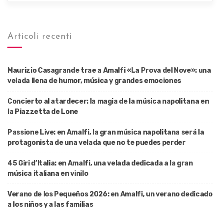
Articoli recenti
Maurizio Casagrande trae a Amalfi «La Prova del Nove»: una
velada llena de humor, música y grandes emociones
Concierto al atardecer: la magia de la música napolitana en
la Piazzetta de Lone
Passione Live: en Amalfi, la gran música napolitana será la
protagonista de una velada que no te puedes perder
45 Giri d’Italia: en Amalfi, una velada dedicada a la gran
música italiana en vinilo
Verano de los Pequeños 2026: en Amalfi, un verano dedicado
a los niños y a las familias