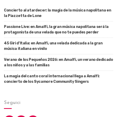
Concierto al atardecer: la magia de la música napolitana en
la Piazzetta de Lone
Passione Live: en Amalfi, la gran música napolitana será la
protagonista de una velada que no te puedes perder
45 Giri d’Italia: en Amalfi, una velada dedicada a la gran
música italiana en vinilo
Verano de los Pequeños 2026: en Amalfi, un verano dedicado
a los niños y a las familias
La magia del canto coral internacional llega a Amalfi:
concierto de los Sycamore Community Singers
Seguici