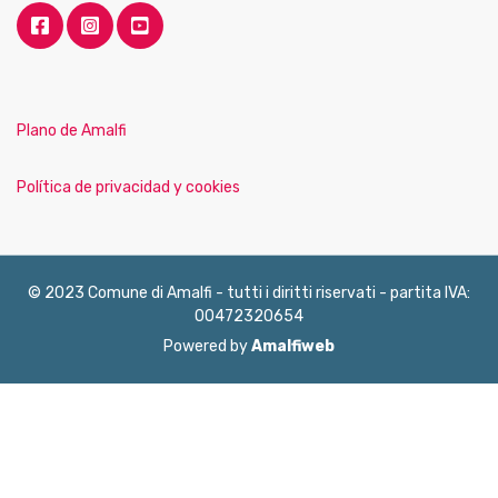
Plano de Amalfi
Política de privacidad y cookies
© 2023 Comune di Amalfi - tutti i diritti riservati - partita IVA:
00472320654
Powered by
Amalfiweb
English
Français
Deutsch
Italiano
Español