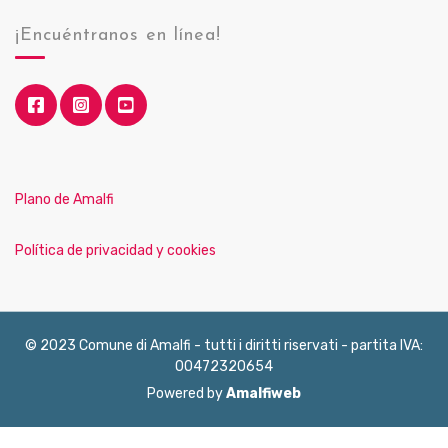
¡Encuéntranos en línea!
Plano de Amalfi
Política de privacidad y cookies
© 2023 Comune di Amalfi - tutti i diritti riservati - partita IVA:
00472320654
Powered by
Amalfiweb
English
Français
Deutsch
Italiano