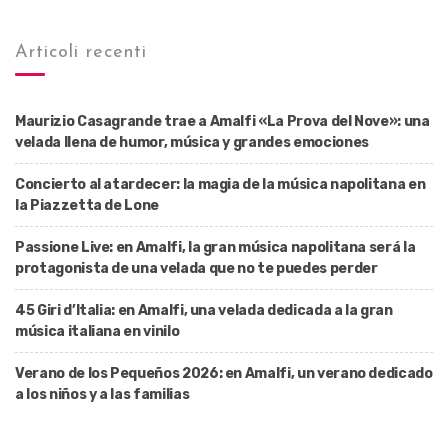
Articoli recenti
Maurizio Casagrande trae a Amalfi «La Prova del Nove»: una
velada llena de humor, música y grandes emociones
Concierto al atardecer: la magia de la música napolitana en
la Piazzetta de Lone
Passione Live: en Amalfi, la gran música napolitana será la
protagonista de una velada que no te puedes perder
45 Giri d’Italia: en Amalfi, una velada dedicada a la gran
música italiana en vinilo
Verano de los Pequeños 2026: en Amalfi, un verano dedicado
a los niños y a las familias