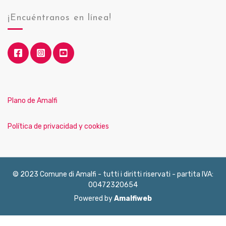
¡Encuéntranos en línea!
Plano de Amalfi
Política de privacidad y cookies
© 2023 Comune di Amalfi - tutti i diritti riservati - partita IVA:
00472320654
Powered by
Amalfiweb
English
Français
Deutsch
Italiano