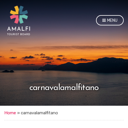
MENU
carnavalamalfitano
Home
»
carnavalamalfitano