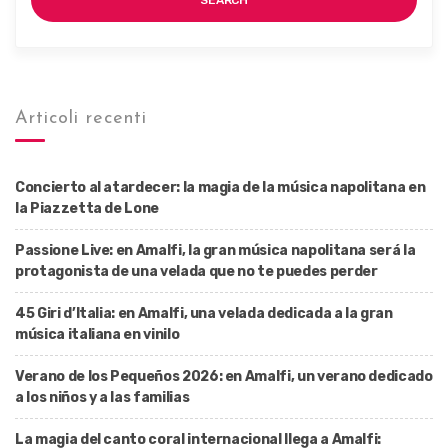
SEARCH
Articoli recenti
Concierto al atardecer: la magia de la música napolitana en
la Piazzetta de Lone
Passione Live: en Amalfi, la gran música napolitana será la
protagonista de una velada que no te puedes perder
45 Giri d’Italia: en Amalfi, una velada dedicada a la gran
música italiana en vinilo
Verano de los Pequeños 2026: en Amalfi, un verano dedicado
a los niños y a las familias
La magia del canto coral internacional llega a Amalfi: