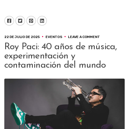
Facebook
Twitter
Pinterest
LinkedIn
ON
22 DE JULIO DE 2025
EVENTOS
LEAVE A COMMENT
ROY
Roy Paci: 40 años de música,
PACI:
40
experimentación y
AÑOS
DE
contaminación del mundo
MÚSICA,
EXPERIMENTACI
Y
CONTAMINACIÓN
DEL
MUNDO