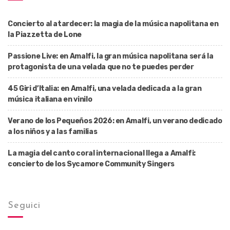
Concierto al atardecer: la magia de la música napolitana en
la Piazzetta de Lone
Passione Live: en Amalfi, la gran música napolitana será la
protagonista de una velada que no te puedes perder
45 Giri d’Italia: en Amalfi, una velada dedicada a la gran
música italiana en vinilo
Verano de los Pequeños 2026: en Amalfi, un verano dedicado
a los niños y a las familias
La magia del canto coral internacional llega a Amalfi:
concierto de los Sycamore Community Singers
Seguici