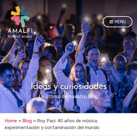
MENU
Ideas y curiosidades
Lo último de nuestro Blog
Home
»
Blog
»
Roy Paci: 40 años de música,
experimentación y contaminación del mundo