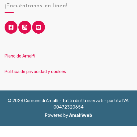
¡Encuéntranos en línea!
Plano de Amalfi
Política de privacidad y cookies
© 2023 Comune di Amalfi - tutti i diritti riservati - partita IVA:
00472320654
Powered by
Amalfiweb
English
Français
Deutsch
Italiano