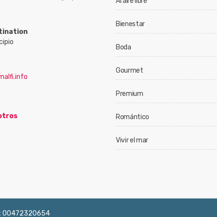
Al aire libre
Bienestar
tination
cipio
Boda
Gourmet
alfi.info
Premium
otros
Romántico
Vivir el mar
 IVA: 00472320654