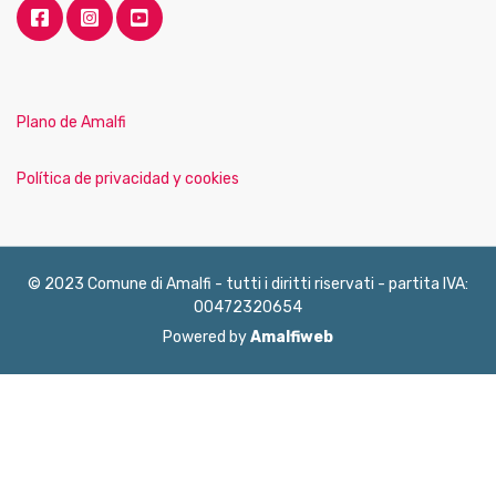
Plano de Amalfi
Política de privacidad y cookies
© 2023 Comune di Amalfi - tutti i diritti riservati - partita IVA:
00472320654
Powered by
Amalfiweb
English
Français
Deutsch
Italiano
Español