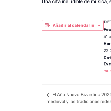
Una cita ineludible de música, 
DE
Añadir al calendario
Fec
31 
Hor
22:
Cat
Eve
mus
El Año Nuevo Bizantino 2025 –
medieval y las tradiciones rede