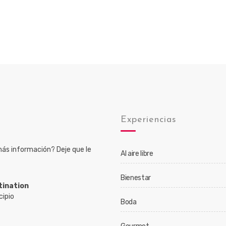
o
Experiencias
ás información? Deje que le
Al aire libre
Bienestar
tination
cipio
Boda