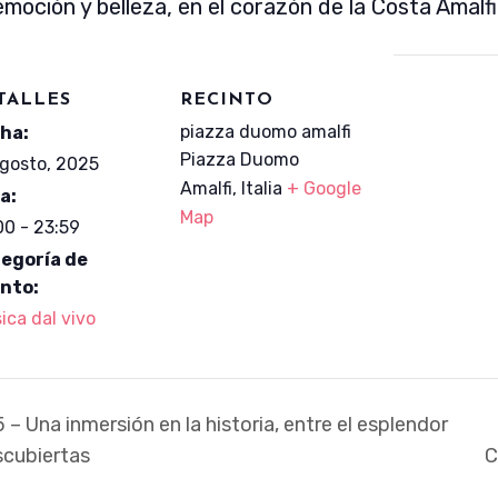
emoción y belleza, en el corazón de la Costa Amalf
TALLES
RECINTO
piazza duomo amalfi
ha:
Piazza Duomo
agosto, 2025
Amalfi
,
Italia
+ Google
a:
Map
00 - 23:59
egoría de
nto:
ica dal vivo
 Una inmersión en la historia, entre el esplendor
scubiertas
C