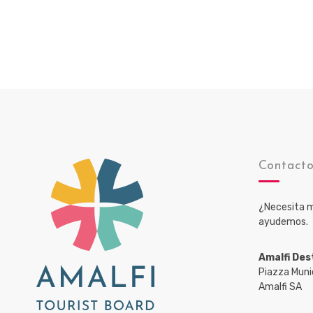
Contact
¿Necesita m
ayudemos.
Amalfi Des
Piazza Muni
Amalfi SA