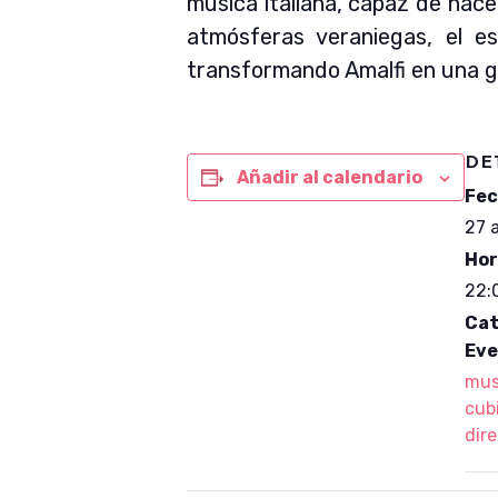
música italiana, capaz de hacer
atmósferas veraniegas, el e
transformando Amalfi en una gra
DE
Añadir al calendario
Fec
27 
Hor
22:
Cat
Eve
mus
cub
dir