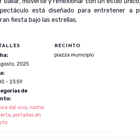
 bailar, moverse y reflexionar con un estilo único
spectáculo está diseñado para entretener a p
n fiesta bajo las estrellas.
TALLES
RECINTO
piazza municipio
ha:
agosto, 2025
a:
00 - 23:59
egorías de
nto:
ica dal vivo
,
noche
ierta
,
portadas en
ecto