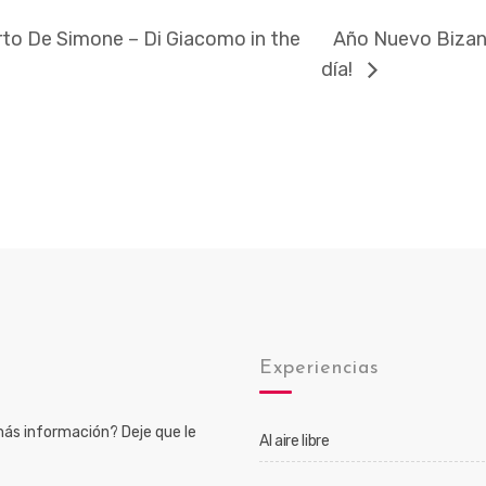
to De Simone – Di Giacomo in the
Año Nuevo Bizant
día!
o
Experiencias
ás información? Deje que le
Al aire libre