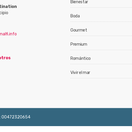
Bienestar
tination
cipio
Boda
Gourmet
alfi.info
Premium
otros
Romántico
Vivir el mar
 IVA: 00472320654