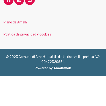
Plano de Amalfi
Política de privacidad y cookies
© 2023 Comune di Amalfi - tutti i diritti riservati - partita IVA:
00472320654
Powered by
Amalfiweb
English
Français
Deutsch
Italiano
Español