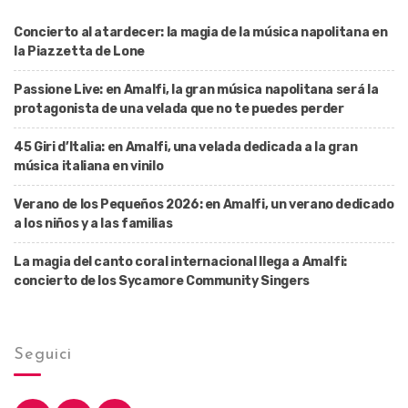
Concierto al atardecer: la magia de la música napolitana en
la Piazzetta de Lone
Passione Live: en Amalfi, la gran música napolitana será la
protagonista de una velada que no te puedes perder
45 Giri d’Italia: en Amalfi, una velada dedicada a la gran
música italiana en vinilo
Verano de los Pequeños 2026: en Amalfi, un verano dedicado
a los niños y a las familias
La magia del canto coral internacional llega a Amalfi:
concierto de los Sycamore Community Singers
Seguici