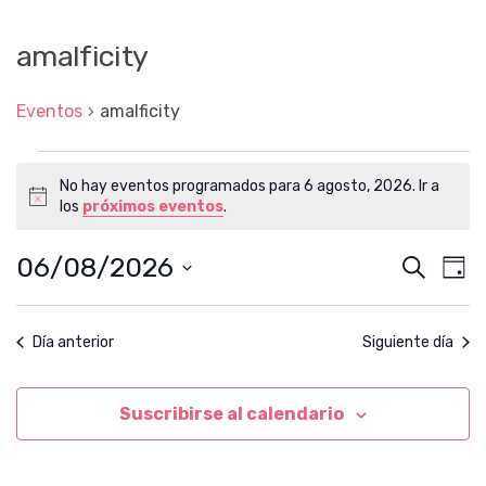
amalficity
Eventos
amalficity
Eventos
No hay eventos programados para 6 agosto, 2026. Ir a
en
A
los
próximos eventos
.
6
v
i
agosto,
06/08/2026
N
N
B
s
D
2026
o
u
a
a
S
í
s
e
v
a
v
l
c
e
Día anterior
Siguiente día
e
e
a
g
c
r
g
c
a
i
Suscribirse al calendario
a
c
o
n
i
c
a
ó
l