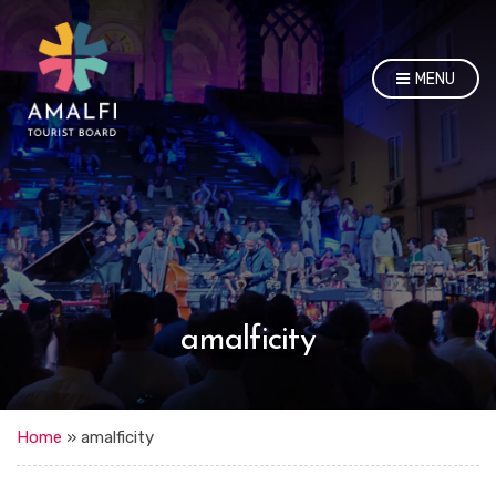
MENU
amalficity
Home
»
amalficity