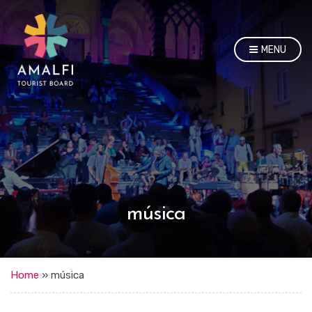
MENU
música
Home
»
música