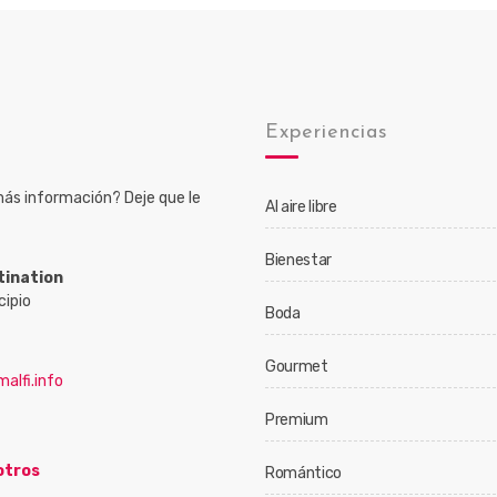
o
Experiencias
ás información? Deje que le
Al aire libre
Bienestar
tination
cipio
Boda
Gourmet
alfi.info
Premium
otros
Romántico