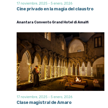
s
s
17 noviembre, 2025
-
5 enero, 2026
d
q
Cine privado en la magia del claustro
e
u
E
e
Anantara Convento Grand Hotel di Amalfi
v
d
e
a
n
t
y
o
v
i
s
t
a
s
d
17 noviembre, 2025
-
5 enero, 2026
e
Clase magistral de Amaro
E