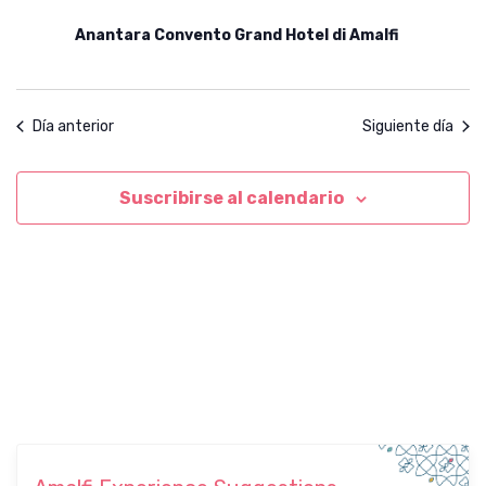
v
Anantara Convento Grand Hotel di Amalfi
e
n
t
Día anterior
Siguiente día
o
s
Suscribirse al calendario