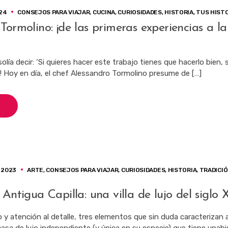
24
CONSEJOS PARA VIAJAR
,
CUCINA
,
CURIOSIDADES
,
HISTORIA
,
TUS HIST
Tormolino: ¡de las primeras experiencias a la
lía decir: ‘Si quieres hacer este trabajo tienes que hacerlo bien, si
ue! Hoy en día, el chef Alessandro Tormolino presume de […]
 2023
ARTE
,
CONSEJOS PARA VIAJAR
,
CURIOSIDADES
,
HISTORIA
,
TRADICI
 Antigua Capilla: una villa de lujo del siglo X
 y atención al detalle, tres elementos que sin duda caracterizan a