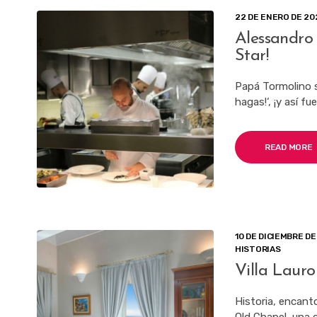
22 DE ENERO DE 20
Alessandro 
Star!
Papá Tormolino so
hagas!‘, ¡y así f
READ MORE
10 DE DICIEMBRE DE
HISTORIAS
Villa Lauro
Historia, encanto