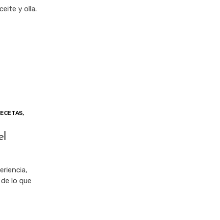
eite y olla.
ECETAS
,
el
riencia,
 de lo que