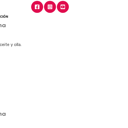
ICIÓN
ma
eite y olla.
ma