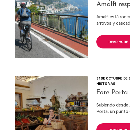
Amalfi res
Amalfi está rode
arroyos y casca
READ MORE
31 DE OCTUBRE DE 
HISTORIAS
Fore Porta:
Subiendo desde Am
Porta, un punto 