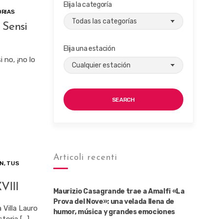
Elija la categoría
ORIAS
 Sensi
Elija una estación
 no, ¡no lo
SEARCH
Articoli recenti
ÓN
,
TUS
VIII
Maurizio Casagrande trae a Amalfi «La
Prova del Nove»: una velada llena de
 Villa Lauro
humor, música y grandes emociones