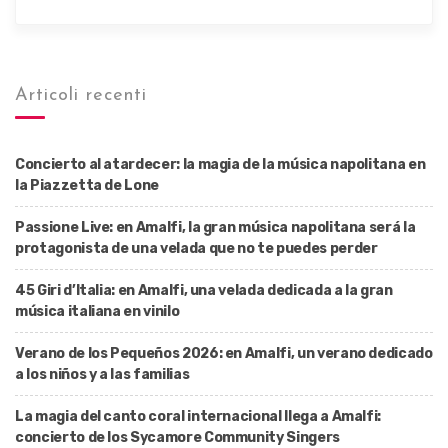
Articoli recenti
Concierto al atardecer: la magia de la música napolitana en
la Piazzetta de Lone
Passione Live: en Amalfi, la gran música napolitana será la
protagonista de una velada que no te puedes perder
45 Giri d’Italia: en Amalfi, una velada dedicada a la gran
música italiana en vinilo
Verano de los Pequeños 2026: en Amalfi, un verano dedicado
a los niños y a las familias
La magia del canto coral internacional llega a Amalfi:
concierto de los Sycamore Community Singers