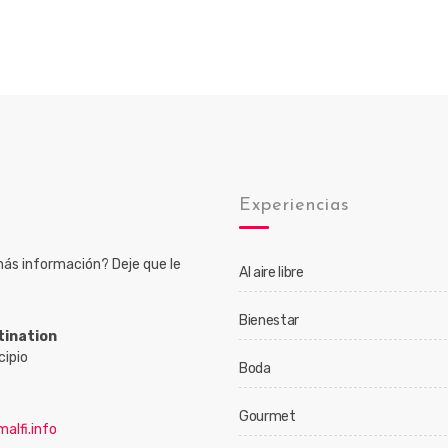
o
Experiencias
ás información? Deje que le
Al aire libre
Bienestar
tination
cipio
Boda
Gourmet
alfi.info