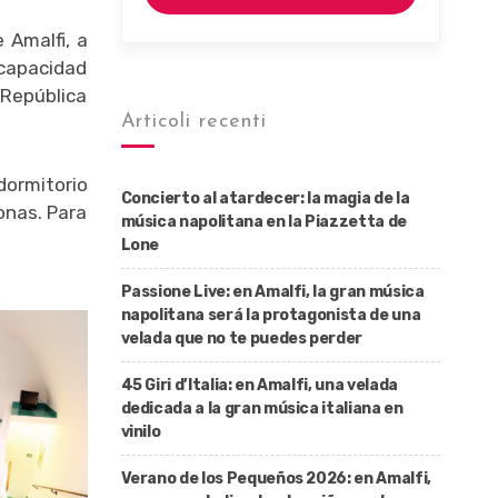
 Amalfi, a
capacidad
 República
Articoli recenti
dormitorio
Concierto al atardecer: la magia de la
onas. Para
música napolitana en la Piazzetta de
Lone
Passione Live: en Amalfi, la gran música
napolitana será la protagonista de una
velada que no te puedes perder
45 Giri d’Italia: en Amalfi, una velada
dedicada a la gran música italiana en
vinilo
Verano de los Pequeños 2026: en Amalfi,