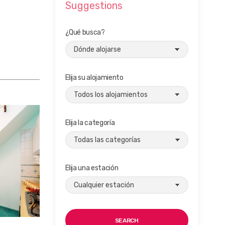
Suggestions
¿Qué busca?
Elija su alojamiento
Elija la categoría
Elija una estación
SEARCH