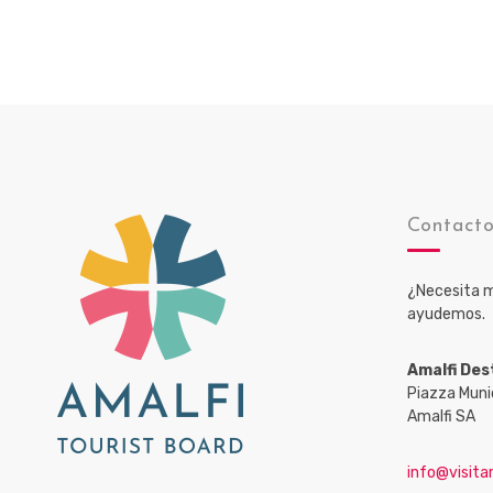
Contact
¿Necesita m
ayudemos.
Amalfi Des
Piazza Muni
Amalfi SA
info@visitam