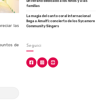
un verano dedicado a los niños y a las
familias
La magia del canto coral internacional
llega a Amalfi: concierto de los Sycamore
reciar las
Community Singers
 puntos de
Seguici