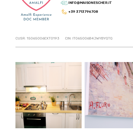
INFO@MAISONESCHER.IT
+39 3713796708
CUSR: 15065006EXT0193
CIN: IT065006B4JWYBYQTQ