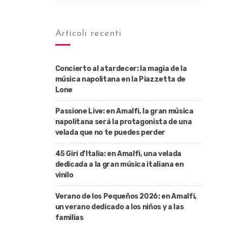
Articoli recenti
Concierto al atardecer: la magia de la
música napolitana en la Piazzetta de
Lone
Passione Live: en Amalfi, la gran música
napolitana será la protagonista de una
velada que no te puedes perder
45 Giri d’Italia: en Amalfi, una velada
dedicada a la gran música italiana en
vinilo
Verano de los Pequeños 2026: en Amalfi,
un verano dedicado a los niños y a las
familias