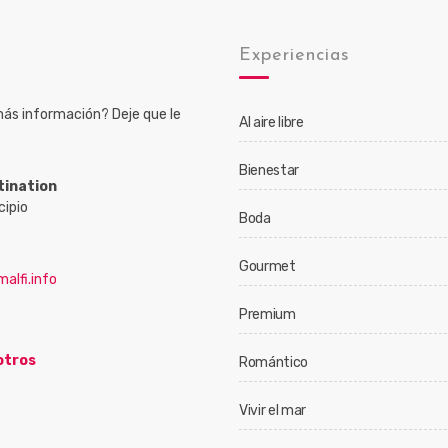
o
Experiencias
ás información? Deje que le
Al aire libre
Bienestar
tination
cipio
Boda
Gourmet
alfi.info
Premium
otros
Romántico
Vivir el mar