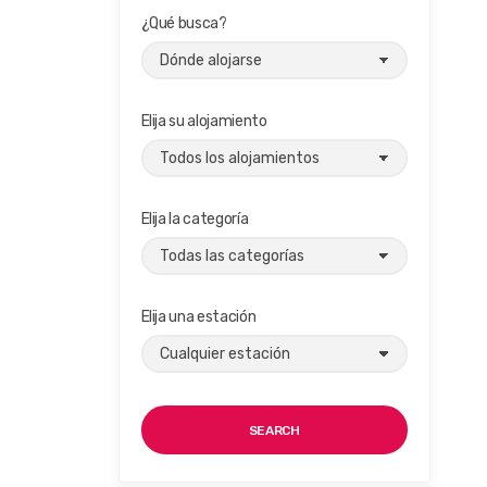
¿Qué busca?
Elija su alojamiento
Elija la categoría
Elija una estación
SEARCH