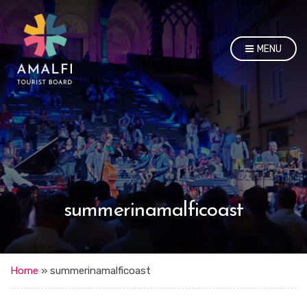
MENU
summerinamalficoast
Home
»
summerinamalficoast