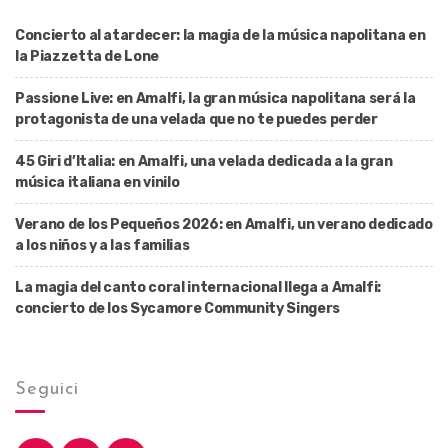
Concierto al atardecer: la magia de la música napolitana en
la Piazzetta de Lone
Passione Live: en Amalfi, la gran música napolitana será la
protagonista de una velada que no te puedes perder
45 Giri d’Italia: en Amalfi, una velada dedicada a la gran
música italiana en vinilo
Verano de los Pequeños 2026: en Amalfi, un verano dedicado
a los niños y a las familias
La magia del canto coral internacional llega a Amalfi:
concierto de los Sycamore Community Singers
Seguici