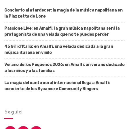
Concierto al atardecer: la magia de la música napolitana en
la Piazzetta de Lone
Passione Live: en Amalfi, la gran música napolitana será la
protagonista de una velada que no te puedes perder
45 Giri d’Italia: en Amalfi, una velada dedicada a la gran
música italiana en vinilo
Verano de los Pequeños 2026: en Amalfi, un verano dedicado
a los niños y a las familias
La magia del canto coral internacional llega a Amalfi:
concierto de los Sycamore Community Singers
Seguici