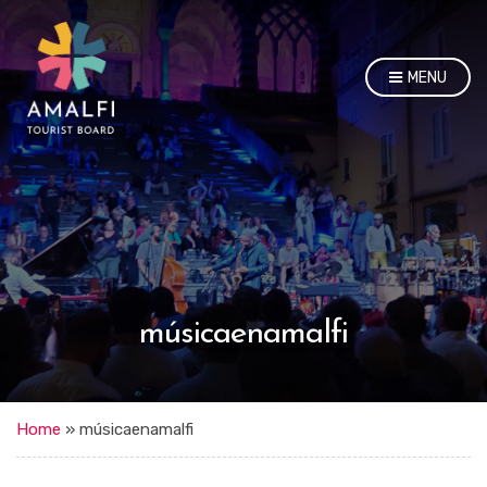
MENU
músicaenamalfi
Home
»
músicaenamalfi