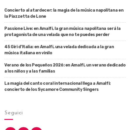
Concierto al atardecer: la magia de la música napolitana en
la Piazzetta de Lone
Passione Live: en Amalfi, la gran música napolitana será la
protagonista de una velada que no te puedes perder
45 Giri d’Italia: en Amalfi, una velada dedicada a la gran
música italiana en vinilo
Verano de los Pequeños 2026: en Amalfi, un verano dedicado
a los niños y a las familias
La magia del canto coral internacional llega a Amalfi:
concierto de los Sycamore Community Singers
Seguici