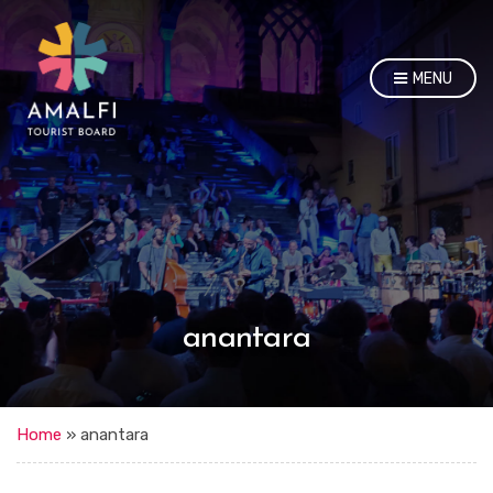
MENU
anantara
Home
»
anantara