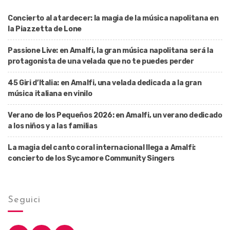
Concierto al atardecer: la magia de la música napolitana en
la Piazzetta de Lone
Passione Live: en Amalfi, la gran música napolitana será la
protagonista de una velada que no te puedes perder
45 Giri d’Italia: en Amalfi, una velada dedicada a la gran
música italiana en vinilo
Verano de los Pequeños 2026: en Amalfi, un verano dedicado
a los niños y a las familias
La magia del canto coral internacional llega a Amalfi:
concierto de los Sycamore Community Singers
Seguici