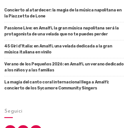
Concierto al atardecer: la magia de la música napolitana en
la Piazzetta de Lone
Passione Live: en Amalfi, la gran música napolitana será la
protagonista de una velada que no te puedes perder
45 Giri d’Italia: en Amalfi, una velada dedicada a la gran
música italiana en vinilo
Verano de los Pequeños 2026: en Amalfi, un verano dedicado
a los niños y a las familias
La magia del canto coral internacional llega a Amalfi:
concierto de los Sycamore Community Singers
Seguici