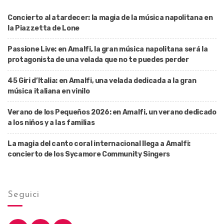
Concierto al atardecer: la magia de la música napolitana en
la Piazzetta de Lone
Passione Live: en Amalfi, la gran música napolitana será la
protagonista de una velada que no te puedes perder
45 Giri d’Italia: en Amalfi, una velada dedicada a la gran
música italiana en vinilo
Verano de los Pequeños 2026: en Amalfi, un verano dedicado
a los niños y a las familias
La magia del canto coral internacional llega a Amalfi:
concierto de los Sycamore Community Singers
Seguici