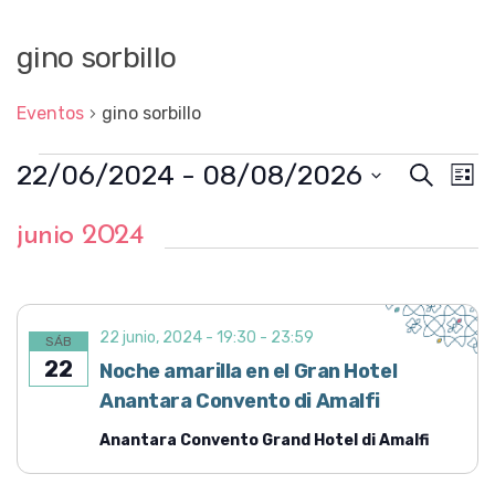
gino sorbillo
Eventos
gino sorbillo
Eventos
22/06/2024
 - 
08/08/2026
N
N
B
L
u
a
a
S
i
s
e
v
junio 2024
s
v
l
c
e
t
e
e
a
g
c
a
r
g
c
a
i
a
c
o
22 junio, 2024 - 19:30
-
23:59
SÁB
n
i
c
22
Noche amarilla en el Gran Hotel
a
ó
l
i
Anantara Convento di Amalfi
n
a
ó
f
d
Anantara Convento Grand Hotel di Amalfi
e
n
e
c
h
v
d