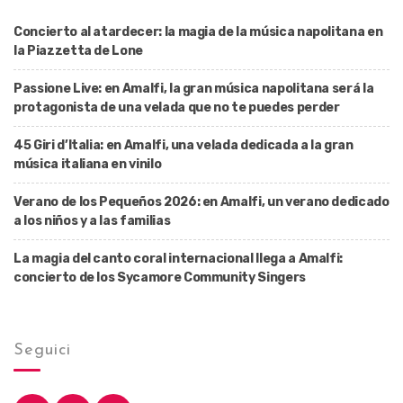
Concierto al atardecer: la magia de la música napolitana en
la Piazzetta de Lone
Passione Live: en Amalfi, la gran música napolitana será la
protagonista de una velada que no te puedes perder
45 Giri d’Italia: en Amalfi, una velada dedicada a la gran
música italiana en vinilo
Verano de los Pequeños 2026: en Amalfi, un verano dedicado
a los niños y a las familias
La magia del canto coral internacional llega a Amalfi:
concierto de los Sycamore Community Singers
Seguici