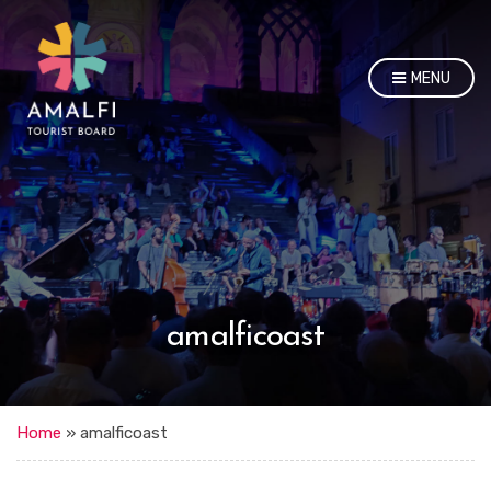
MENU
amalficoast
Home
»
amalficoast