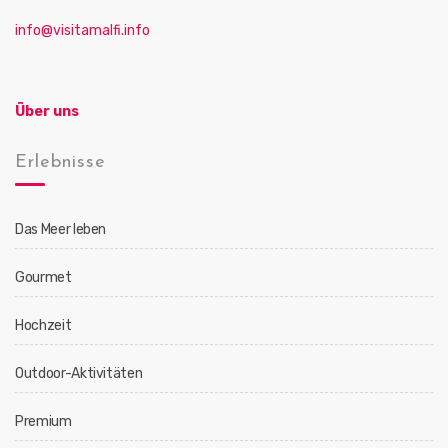
o
n
info@visitamalfi.info
Über uns
Erlebnisse
Das Meer leben
Gourmet
Hochzeit
Outdoor-Aktivitäten
Premium