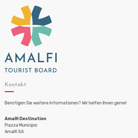
o
i
n
c
h
t
e
n
,
N
a
v
Kontakt
i
g
Benötigen Sie weitere Informationen? Wir helfen Ihnen gerne!
a
Amalfi Destination
t
Piazza Municipio
i
Amalfi SA