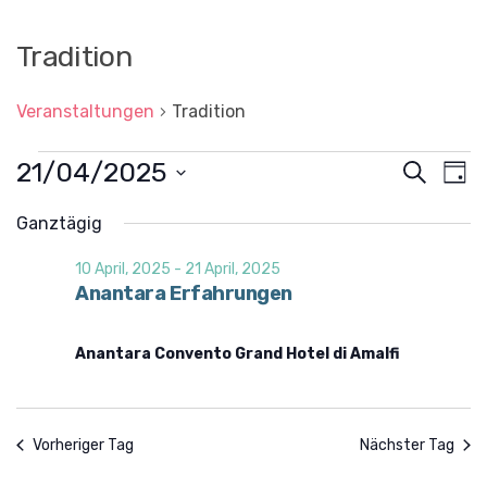
Tradition
Veranstaltungen
Tradition
Veranstaltungen
21/04/2025
V
V
S
T
für
u
e
e
D
a
c
a
r
Ganztägig
21
g
r
t
h
a
u
April,
a
e
10 April, 2025
-
21 April, 2025
n
m
2025
Anantara Erfahrungen
n
w
s
ä
s
t
h
l
a
Anantara Convento Grand Hotel di Amalfi
t
e
l
n
a
t
.
l
u
Vorheriger Tag
Nächster Tag
t
n
g
u