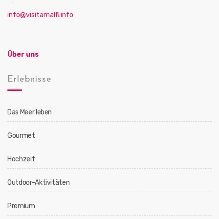
o
n
info@visitamalfi.info
Über uns
Erlebnisse
Das Meer leben
Gourmet
Hochzeit
Outdoor-Aktivitäten
Premium