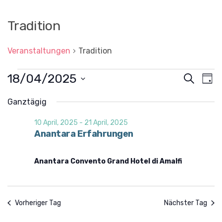
Tradition
Veranstaltungen
Tradition
Veranstaltungen
18/04/2025
V
V
S
T
für
u
e
e
D
a
c
a
r
Ganztägig
18
g
r
t
h
a
u
April,
a
e
10 April, 2025
-
21 April, 2025
n
m
2025
Anantara Erfahrungen
n
w
s
ä
s
t
h
l
a
Anantara Convento Grand Hotel di Amalfi
t
e
l
n
a
t
.
l
u
Vorheriger Tag
Nächster Tag
t
n
g
u