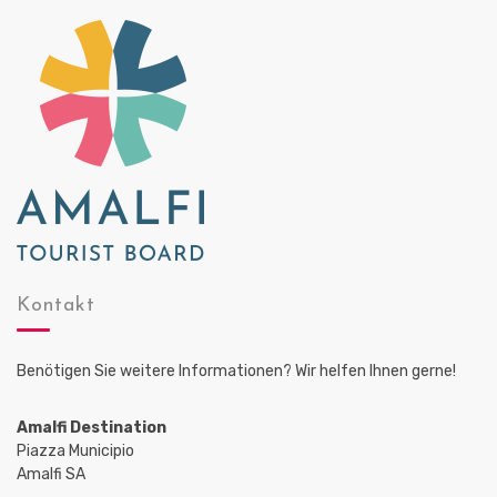
o
i
n
c
h
t
e
n
,
N
a
v
Kontakt
i
g
Benötigen Sie weitere Informationen? Wir helfen Ihnen gerne!
a
Amalfi Destination
t
Piazza Municipio
i
Amalfi SA