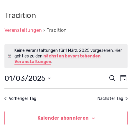
Tradition
Veranstaltungen
Tradition
Veranstaltungen
Keine Veranstaltungen für 1 März, 2025 vorgesehen. Hier
für
geht es zu den
nächsten bevorstehenden
H
1
Veranstaltungen
.
i
März,
n
w
01/03/2025
V
V
S
2025
T
e
u
e
e
D
i
a
c
a
r
s
g
r
t
h
a
Vorheriger Tag
Nächster Tag
u
a
e
n
m
n
w
s
ä
Kalender abonnieren
s
t
h
l
a
t
e