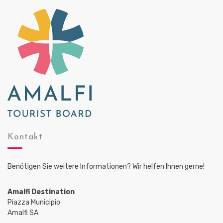
d
g
A
a
n
t
i
s
o
i
n
c
h
t
e
n
Kontakt
,
N
Benötigen Sie weitere Informationen? Wir helfen Ihnen gerne!
a
v
Amalfi Destination
Piazza Municipio
i
Amalfi SA
g