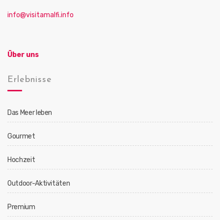
a
info@visitamalfi.info
t
i
o
Über uns
n
Erlebnisse
Das Meer leben
Gourmet
Hochzeit
Outdoor-Aktivitäten
Premium