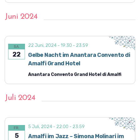
o
i
n
c
Juni 2024
h
t
e
22 Juni, 2024 - 19:30
-
23:59
SA.
n
22
Gelbe Nacht im Anantara Convento di
,
Amalfi Grand Hotel
N
Anantara Convento Grand Hotel di Amalfi
a
v
i
Juli 2024
g
a
t
5 Juli, 2024 - 22:00
-
23:59
FR.
i
5
Amalfi im Jazz – Simona Molinari im