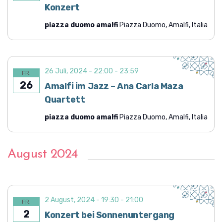
o
Konzert
n
piazza duomo amalfi
Piazza Duomo, Amalfi, Italia
26 Juli, 2024 - 22:00
-
23:59
FR.
26
Amalfi im Jazz – Ana Carla Maza
Quartett
piazza duomo amalfi
Piazza Duomo, Amalfi, Italia
August 2024
2 August, 2024 - 19:30
-
21:00
FR.
2
Konzert bei Sonnenuntergang