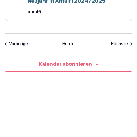
Neujahr in Amalfi 2024/2025
amalfi
Veranstaltungen
Vera
Vorherige
Heute
Nächste
Kalender abonnieren