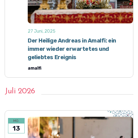
A
n
n
g
s
e
i
27 Juni, 2025
n
c
Der Heilige Andreas in Amalfi: ein
h
S
immer wieder erwartetes und
t
u
geliebtes Ereignis
e
c
n
amalfi
h
-
e
N
a
u
Juli 2026
v
n
i
d
g
A
a
MO.
n
t
13
i
s