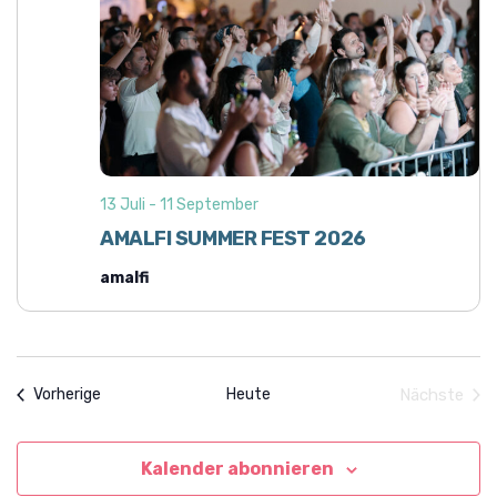
o
i
n
c
h
t
e
n
13 Juli
-
11 September
,
AMALFI SUMMER FEST 2026
N
a
amalfi
v
i
g
Veranstaltungen
Heute
Nächste
Vorherige
a
Veranst
t
i
Kalender abonnieren