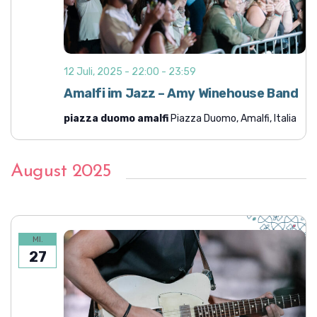
A
n
n
g
s
e
i
12 Juli, 2025 - 22:00
-
23:59
n
c
Amalfi im Jazz – Amy Winehouse Band
h
S
t
piazza duomo amalfi
Piazza Duomo, Amalfi, Italia
u
e
c
n
h
-
August 2025
e
N
a
u
v
n
i
MI.
d
g
27
A
a
n
t
i
s