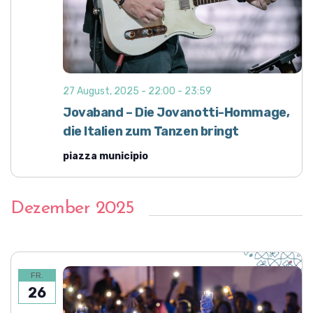
o
i
n
c
h
t
e
27 August, 2025 - 22:00
-
23:59
n
Jovaband – Die Jovanotti-Hommage,
,
die Italien zum Tanzen bringt
N
piazza municipio
a
v
Dezember 2025
i
g
a
t
FR.
26
i