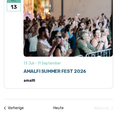
MO.
13
13 Juli
-
11 September
AMALFI SUMMER FEST 2026
amalfi
Veranstaltungen
Heute
Nächste
Vorherige
Veranst