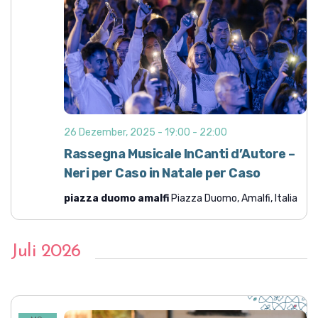
o
n
26 Dezember, 2025 - 19:00
-
22:00
Rassegna Musicale InCanti d’Autore –
Neri per Caso in Natale per Caso
piazza duomo amalfi
Piazza Duomo, Amalfi, Italia
Juli 2026