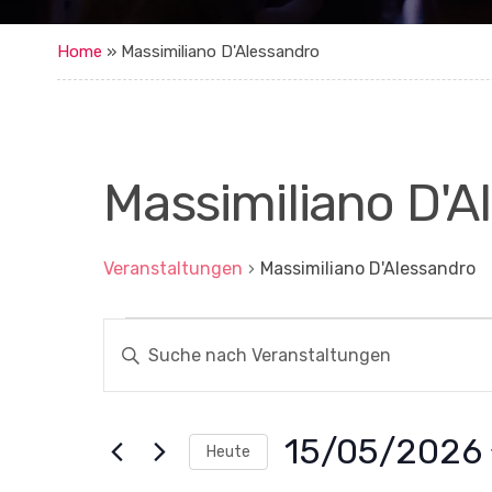
Home
»
Massimiliano D'Alessandro
Massimiliano D'A
Veranstaltungen
Massimiliano D'Alessandro
Veranstaltungen
V
B
für
i
e
t
15
r
t
e
Mai,
a
S
15/05/2026
Heute
c
2026
n
h
D
l