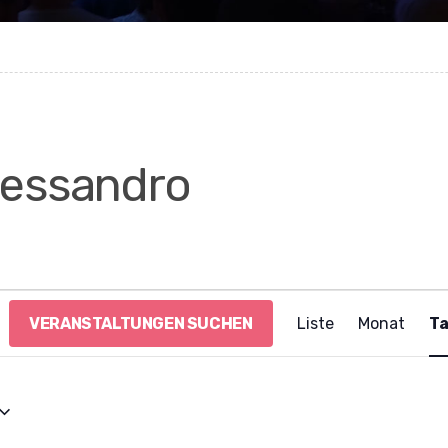
lessandro
V
VERANSTALTUNGEN SUCHEN
Liste
Monat
T
e
r
a
n
s
t