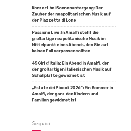
Konzert bei Sonnenuntergang: Der
Zauber der neapolitanischen Musik auf
der Piazzetta di Lone
Passione Live: In Amalfi steht die
großartige neapolitanische Musik im
Mittelpunkt eines Abends, den Sie auf
keinen Fall verpassen sollten
45 Giri d’Italia: Ein Abend in Amalfi, der
der großartigen italienischen Musik auf
Schallplatte gewidmet ist
„Estate dei Piccoli 2026“: Ein Sommer in
Amalfi, der ganz den Kindern und
Familien gewidmet ist
Seguici