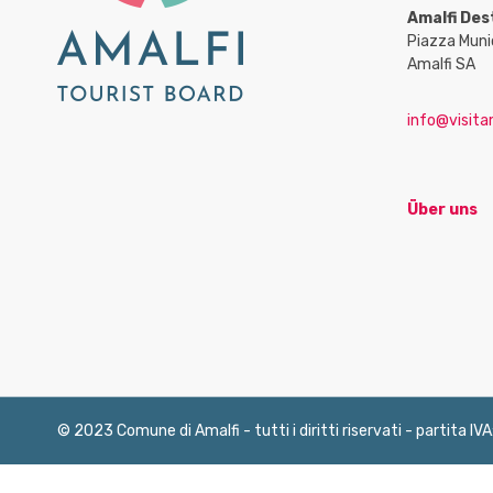
Amalfi Des
Piazza Muni
Amalfi SA
info@visitam
Über uns
© 2023 Comune di Amalfi - tutti i diritti riservati - partita