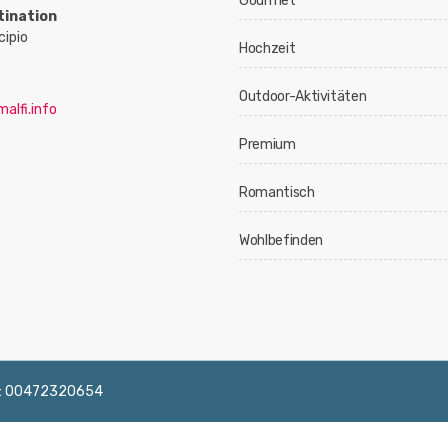
Gourmet
tination
cipio
Hochzeit
Outdoor-Aktivitäten
alfi.info
Premium
Romantisch
Wohlbefinden
 IVA: 00472320654
English
Français
Deutsch
Italiano
Españ