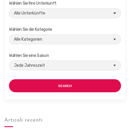
A
a
Wählen Sie Ihre Unterkunft
n
t
i
s
o
i
n
Wählen Sie die Kategorie
c
h
t
Wählen Sie eine Saison
e
n
,
N
SEARCH
a
v
i
g
Articoli recenti
a