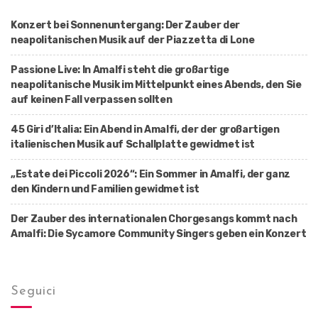
t
Konzert bei Sonnenuntergang: Der Zauber der
i
neapolitanischen Musik auf der Piazzetta di Lone
o
Passione Live: In Amalfi steht die großartige
n
neapolitanische Musik im Mittelpunkt eines Abends, den Sie
auf keinen Fall verpassen sollten
45 Giri d’Italia: Ein Abend in Amalfi, der der großartigen
italienischen Musik auf Schallplatte gewidmet ist
„Estate dei Piccoli 2026“: Ein Sommer in Amalfi, der ganz
den Kindern und Familien gewidmet ist
Der Zauber des internationalen Chorgesangs kommt nach
Amalfi: Die Sycamore Community Singers geben ein Konzert
Seguici