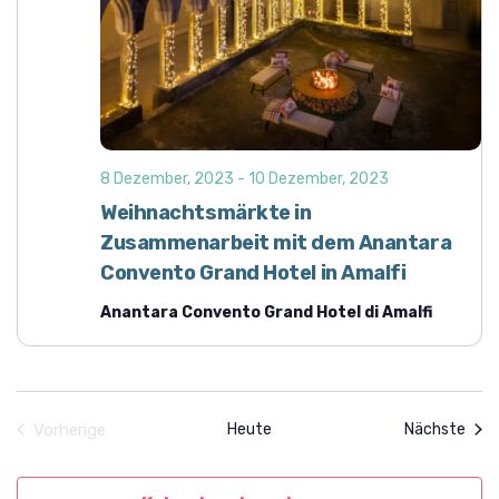
A
n
n
g
s
e
i
n
c
h
S
8 Dezember, 2023
-
10 Dezember, 2023
t
u
e
Weihnachtsmärkte in
c
n
Zusammenarbeit mit dem Anantara
h
-
Convento Grand Hotel in Amalfi
e
N
Anantara Convento Grand Hotel di Amalfi
a
u
v
n
i
d
g
A
a
Vera
Vorherige
Heute
Nächste
n
t
Veranstaltungen
i
s