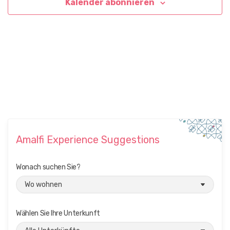
o
Kalender abonnieren
i
n
c
h
t
e
n
,
N
a
Amalfi Experience Suggestions
v
i
Wonach suchen Sie?
g
a
t
Wählen Sie Ihre Unterkunft
i